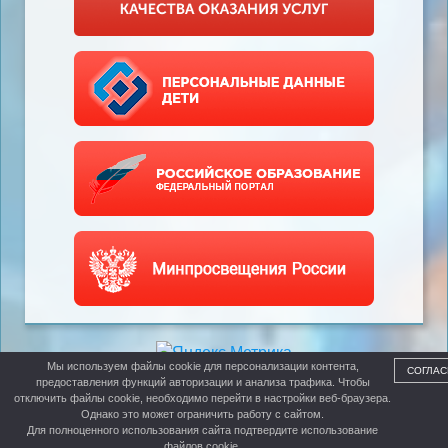
Мы используем файлы cookie для персонализации контента,
СОГЛАС
предоставления функций авторизации и анализа трафика. Чтобы
отключить файлы cookie, необходимо перейти в настройки веб-браузера.
Однако это может ограничить работу с сайтом.
Для полноценного использования сайта подтвердите использование
файлов cookie.