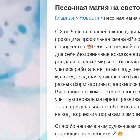
Песочная магия на свет
Главная
Новости
>
>
Песочная магия 
С 3 по 5 июня в нашей школе царил
проходила профильная смена «Рисо
в творчество!
Ребята с головой по
для себя безграничные возможности
рождались целые миры: от бескрайн
учились работать не только подушеч
кулаком, создавая уникальные факт
разных форм картины становились 
Рисование песком — это не просто 
учит чувствовать материал, развив
— это прекрасный способ снять на
выход творческим порывам и эмоци
Спасибо нашим юным художникам за
настоящие волшебники