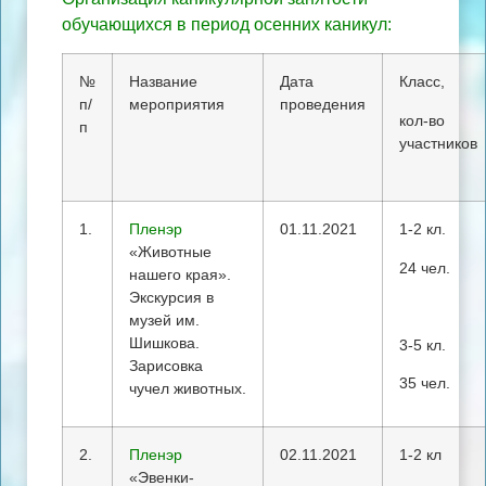
обучающихся в период осенних каникул:
№
Название
Дата
Класс,
п/
мероприятия
проведения
кол-во
п
участников
1.
Пленэр
01.11.2021
1-2 кл.
«Животные
24 чел.
нашего края».
Экскурсия в
музей им.
Шишкова.
3-5 кл.
Зарисовка
35 чел.
чучел животных.
2.
Пленэр
02.11.2021
1-2 кл
«Эвенки-